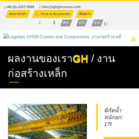
+66 (0)-2327-9399
info@lghghcranes.com
สอบถามราคา
Parts & Accesories
ติดต่อเรา
W.S.
C.P.
G.A.
ผลงานของเรา
GH
/ งาน
ก่อสร้างเหล็ก
พิกัดน้ำ
หนักยก:
17t