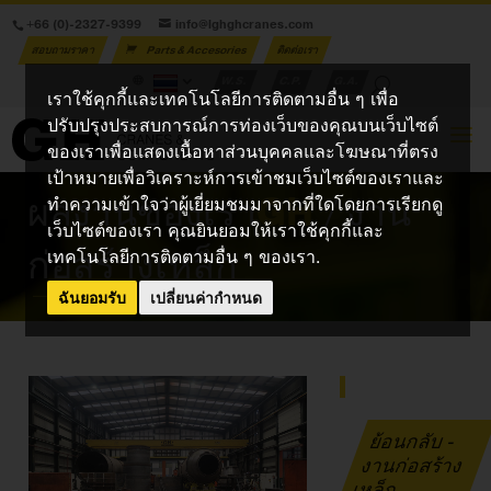
+66 (0)-2327-9399
info@lghghcranes.com
สอบถามราคา
Parts & Accesories
ติดต่อเรา
W.S.
C.P.
G.A.
เราใช้คุกกี้และเทคโนโลยีการติดตามอื่น ๆ เพื่อ
ปรับปรุงประสบการณ์การท่องเว็บของคุณบนเว็บไซต์
ของเราเพื่อแสดงเนื้อหาส่วนบุคคลและโฆษณาที่ตรง
เป้าหมายเพื่อวิเคราะห์การเข้าชมเว็บไซต์ของเราและ
ผลงานของเรา
GH
/ งาน
ทำความเข้าใจว่าผู้เยี่ยมชมมาจากที่ใดโดยการเรียกดู
เว็บไซต์ของเรา คุณยินยอมให้เราใช้คุกกี้และ
ก่อสร้างเหล็ก
เทคโนโลยีการติดตามอื่น ๆ ของเรา.
ฉันยอมรับ
เปลี่ยนค่ากำหนด
ย้อนกลับ -
งานก่อสร้าง
เหล็ก