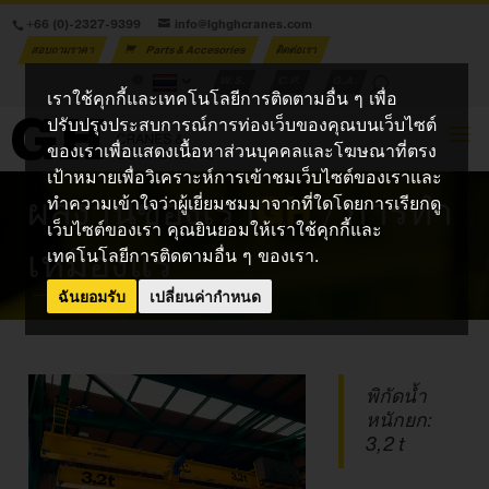
+66 (0)-2327-9399
info@lghghcranes.com
สอบถามราคา
Parts & Accesories
ติดต่อเรา
W.S.
C.P.
G.A.
เราใช้คุกกี้และเทคโนโลยีการติดตามอื่น ๆ เพื่อ
ปรับปรุงประสบการณ์การท่องเว็บของคุณบนเว็บไซต์
ของเราเพื่อแสดงเนื้อหาส่วนบุคคลและโฆษณาที่ตรง
เป้าหมายเพื่อวิเคราะห์การเข้าชมเว็บไซต์ของเราและ
ผลงานของเรา
GH
/ การทำ
ทำความเข้าใจว่าผู้เยี่ยมชมมาจากที่ใดโดยการเรียกดู
เว็บไซต์ของเรา คุณยินยอมให้เราใช้คุกกี้และ
เหมืองแร่
เทคโนโลยีการติดตามอื่น ๆ ของเรา.
ฉันยอมรับ
เปลี่ยนค่ากำหนด
พิกัดน้ำ
หนักยก:
3,2 t