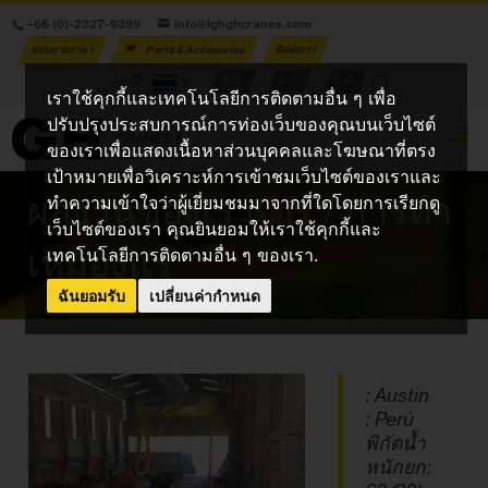
+66 (0)-2327-9399
info@lghghcranes.com
สอบถามราคา
Parts & Accesories
ติดต่อเรา
W.S.
C.P.
G.A.
เราใช้คุกกี้และเทคโนโลยีการติดตามอื่น ๆ เพื่อ
ปรับปรุงประสบการณ์การท่องเว็บของคุณบนเว็บไซต์
ของเราเพื่อแสดงเนื้อหาส่วนบุคคลและโฆษณาที่ตรง
เป้าหมายเพื่อวิเคราะห์การเข้าชมเว็บไซต์ของเราและ
ผลงานของเรา
GH
/ การทำ
ทำความเข้าใจว่าผู้เยี่ยมชมมาจากที่ใดโดยการเรียกดู
เว็บไซต์ของเรา คุณยินยอมให้เราใช้คุกกี้และ
เหมืองแร่
เทคโนโลยีการติดตามอื่น ๆ ของเรา.
ฉันยอมรับ
เปลี่ยนค่ากำหนด
: Austin
: Perú
พิกัดน้ำ
หนักยก: